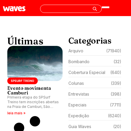
Últimas
Categorias
Arquivo
(71940)
Bombando
(32)
Cobertura Especial
(640)
SPSURF TREINO
Colunas
(339)
Evento movimenta
Camburi
Entrevistas
(398)
Primeira etapa do SPSurf
Treino tem inscrições abertas
Especiais
(7711)
na Praia de Camburi, São
Sebastião (SP).
leia mais »
Expedição
(6240)
Guia Waves
(20)