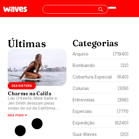
Últimas
Categorias
Arquivo
(71940)
Bombando
(32)
Cobertura Especial
(640)
SEA SISTERS
Colunas
(339)
Charme na Califa
Luki O'Keefe, Mele Saille e
Entrevistas
(398)
Jen Smith deslizam pelas
ondas do sul da Califórnia
Especiais
(7711)
(EUA).
leia mais »
Expedição
(6240)
Guia Waves
(20)