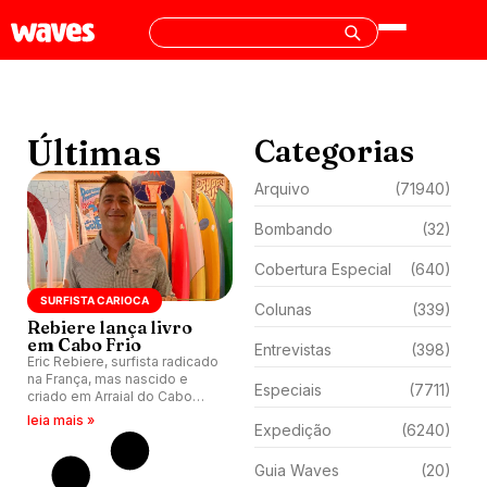
Últimas
Categorias
Arquivo
(71940)
Bombando
(32)
Cobertura Especial
(640)
SURFISTA CARIOCA
Colunas
(339)
Rebiere lança livro
em Cabo Frio
Entrevistas
(398)
Eric Rebiere, surfista radicado
na França, mas nascido e
Especiais
(7711)
criado em Arraial do Cabo
(RJ), lança livro Surfista
leia mais »
Expedição
(6240)
Carioca.
Guia Waves
(20)