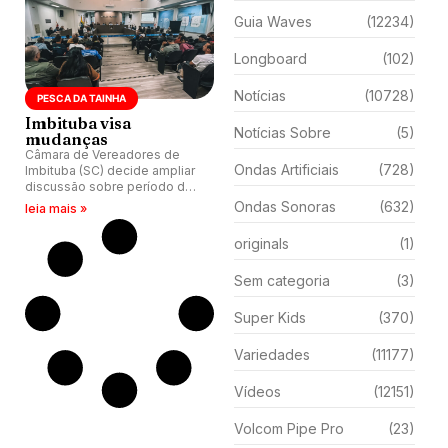
Guia Waves
(12234)
Longboard
(102)
Notícias
(10728)
PESCA DA TAINHA
Imbituba visa
Notícias Sobre
(5)
mudanças
Câmara de Vereadores de
Ondas Artificiais
(728)
Imbituba (SC) decide ampliar
discussão sobre período da
pesca da tainha entre
Ondas Sonoras
(632)
leia mais »
pescadores e surfistas e
busca atualizar lei de 1995.
originals
(1)
Sem categoria
(3)
Super Kids
(370)
Variedades
(11177)
Vídeos
(12151)
Volcom Pipe Pro
(23)