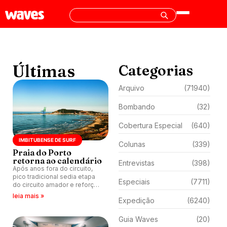
Últimas
Categorias
Arquivo
(71940)
Bombando
(32)
Cobertura Especial
(640)
IMBITUBENSE DE SURF
Colunas
(339)
Praia do Porto
retorna ao calendário
Entrevistas
(398)
Após anos fora do circuito,
pico tradicional sedia etapa
Especiais
(7711)
do circuito amador e reforça a
base do surfe local em
leia mais »
Expedição
(6240)
Imbituba (SC).
Guia Waves
(20)