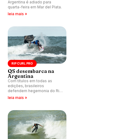
Argentina é adiado para
quarta-feira em Mar del Plata.
leia mais »
RIP CURL PRO
QS desembarca na
Argentina
Com títulos em todas as
edições, brasileiros
defendem hegemonia do Rip
Curl Pro Argentina, QS 1.500
leia mais »
que acontece entre os dias 16
a 21 de abril em Mar del Plata.