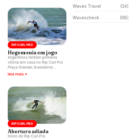
Waves Travel
(34)
Wavescheck
(68)
RIP CURL PRO
Hegemonia em jogo
Argentinos tentam primeira
vitória em casa no Rip Curl Pro
Playa Grande; brasileiros
venceram as seis edições da
leia mais »
etapa argentina.
RIP CURL PRO
Abertura adiada
Início do Rip Curl Pro