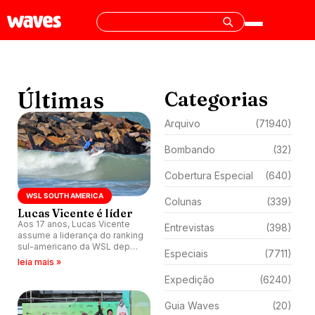
Últimas
Categorias
Arquivo
(71940)
Bombando
(32)
Cobertura Especial
(640)
WSL SOUTH AMERICA
Colunas
(339)
Lucas Vicente é líder
Aos 17 anos, Lucas Vicente
Entrevistas
(398)
assume a liderança do ranking
sul-americano da WSL depois
Especiais
(7711)
do vice-campeonato na
leia mais »
Argentina.
Expedição
(6240)
Guia Waves
(20)