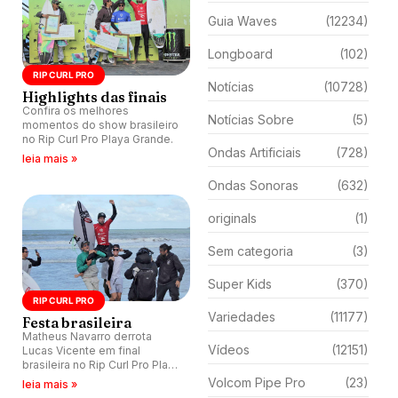
Guia Waves
(12234)
Longboard
(102)
RIP CURL PRO
Notícias
(10728)
Highlights das finais
Confira os melhores
Notícias Sobre
(5)
momentos do show brasileiro
no Rip Curl Pro Playa Grande.
Ondas Artificiais
(728)
leia mais »
Ondas Sonoras
(632)
originals
(1)
Sem categoria
(3)
Super Kids
(370)
RIP CURL PRO
Variedades
(11177)
Festa brasileira
Matheus Navarro derrota
Vídeos
(12151)
Lucas Vicente em final
brasileira no Rip Curl Pro Playa
Grande.
Volcom Pipe Pro
(23)
leia mais »