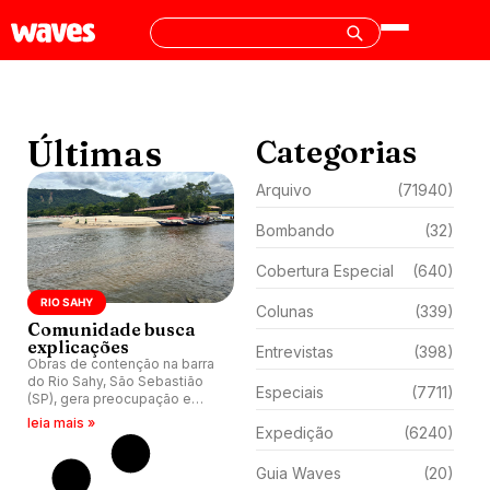
Últimas
Categorias
Arquivo
(71940)
Bombando
(32)
Cobertura Especial
(640)
RIO SAHY
Colunas
(339)
Comunidade busca
explicações
Entrevistas
(398)
Obras de contenção na barra
do Rio Sahy, São Sebastião
Especiais
(7711)
(SP), gera preocupação e
comunidade busca
leia mais »
Expedição
(6240)
esclarecimentos da prefeitura
sobre impactos ambientais,
licenças e alvarás.
Guia Waves
(20)