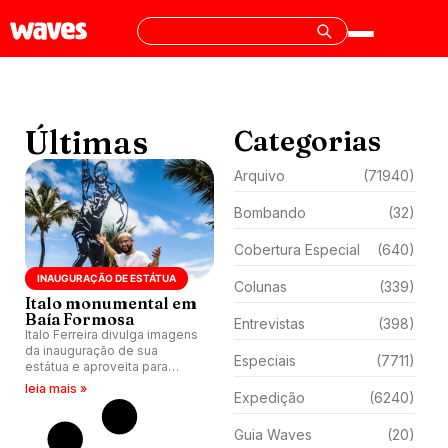
Últimas
Categorias
Arquivo
(71940)
Bombando
(32)
Cobertura Especial
(640)
INAUGURAÇÃO DE ESTÁTUA
Colunas
(339)
Italo monumental em
Baía Formosa
Entrevistas
(398)
Italo Ferreira divulga imagens
da inauguração de sua
Especiais
(7711)
estátua e aproveita para
treinar a mil em Baía Formosa
leia mais »
Expedição
(6240)
(RN).
Guia Waves
(20)