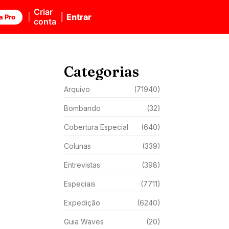
Criar
Entrar
a Pro
conta
Categorias
Arquivo
(71940)
Bombando
(32)
Cobertura Especial
(640)
Colunas
(339)
Entrevistas
(398)
Especiais
(7711)
Expedição
(6240)
Guia Waves
(20)