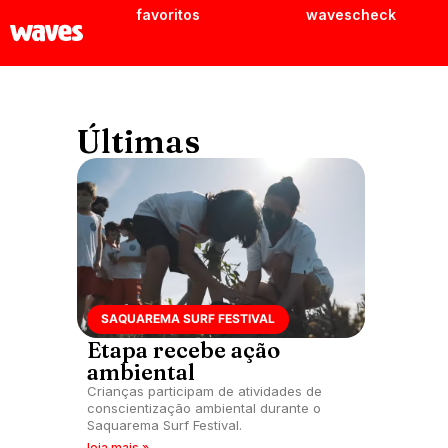
favoritos
wavescheck
Últimas
SAQUAREMA SURF FESTIVAL
Etapa recebe ação
ambiental
Crianças participam de atividades de
conscientização ambiental durante o
Saquarema Surf Festival.
leia mais »