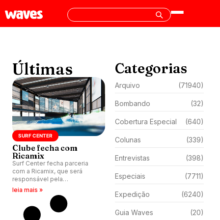
Últimas
Categorias
Arquivo
(71940)
Bombando
(32)
Cobertura Especial
(640)
SURF CENTER
Colunas
(339)
Clube fecha com
Ricamix
Entrevistas
(398)
Surf Center fecha parceria
com a Ricamix, que será
Especiais
(7711)
responsável pela
concretagem da obra da
leia mais »
Expedição
(6240)
primeira piscina de surfe
coberta e aquecida do
mundo.
Guia Waves
(20)