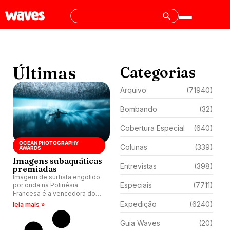
Últimas
Categorias
Arquivo
(71940)
Bombando
(32)
Cobertura Especial
(640)
OCEAN PHOTOGRAPHY
Colunas
(339)
AWARDS
Imagens subaquáticas
Entrevistas
(398)
premiadas
Imagem de surfista engolido
Especiais
(7711)
por onda na Polinésia
Francesa é a vencedora do
Ocean Photography Awards,
Expedição
(6240)
leia mais »
importante prêmio
internacional de fotografia.
Guia Waves
(20)