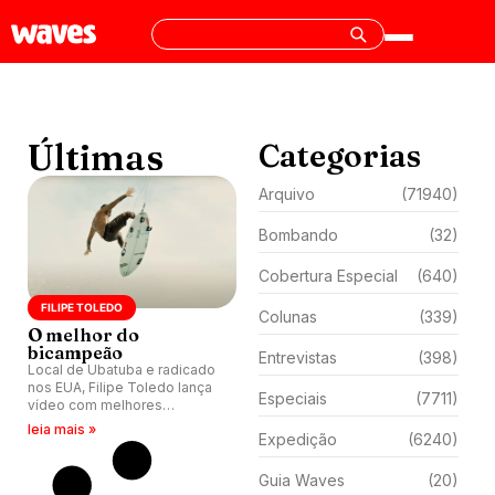
Últimas
Categorias
Arquivo
(71940)
Bombando
(32)
Cobertura Especial
(640)
FILIPE TOLEDO
Colunas
(339)
O melhor do
bicampeão
Entrevistas
(398)
Local de Ubatuba e radicado
nos EUA, Filipe Toledo lança
Especiais
(7711)
vídeo com melhores
momentos de 2023.
leia mais »
Expedição
(6240)
Guia Waves
(20)