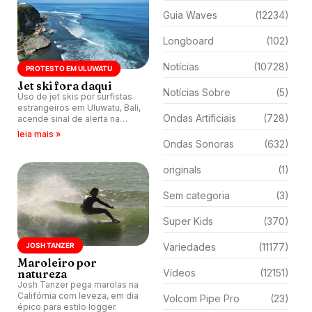
Guia Waves
(12234)
Longboard
(102)
Notícias
(10728)
PROTESTO EM ULUWATU
Jet ski fora daqui
Notícias Sobre
(5)
Uso de jet skis por surfistas
estrangeiros em Uluwatu, Bali,
Ondas Artificiais
(728)
acende sinal de alerta na
comunidade local. Vídeos
leia mais »
revelam manobras em ondas
Ondas Sonoras
(632)
pequenas.
originals
(1)
Sem categoria
(3)
Super Kids
(370)
JOSH TANZER
Variedades
(11177)
Maroleiro por
natureza
Vídeos
(12151)
Josh Tanzer pega marolas na
Califórnia com leveza, em dia
Volcom Pipe Pro
(23)
épico para estilo logger.