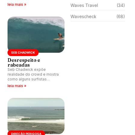
leia mais »
Waves Travel
(34)
Wavescheck
(68)
SEB CHADWICK
Desrespeito e
rabeadas
Seb Chadwick expõe
realidade do crowd e mostra
como alguns surfistas
transformam line up em
leia mais »
campo de batalha.
DIREÇÃO PERIGOSA