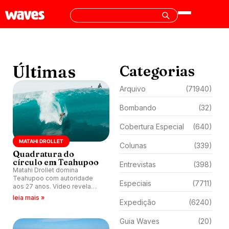
Últimas
Categorias
Arquivo
(71940)
Bombando
(32)
Cobertura Especial
(640)
MATAHI DROLLET
Colunas
(339)
Quadratura do
círculo em Teahupoo
Entrevistas
(398)
Matahi Drollet domina
Teahupoo com autoridade
Especiais
(7711)
aos 27 anos. Vídeo revela
atuação impecável em
leia mais »
Expedição
(6240)
sessão intensa de junho.
Guia Waves
(20)