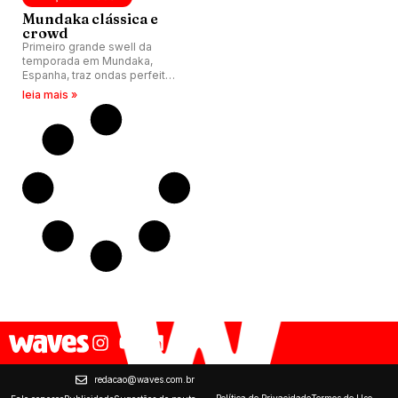
Mundaka clássica e
crowd
Primeiro grande swell da
temporada em Mundaka,
Espanha, traz ondas perfeitas,
além de crowd bizarro com
leia mais »
mais de 200 surfistas.
redacao@waves.com.br