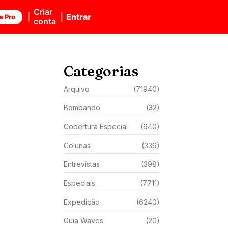
Criar
Entrar
a Pro
conta
Categorias
Arquivo
(71940)
Bombando
(32)
Cobertura Especial
(640)
Colunas
(339)
Entrevistas
(398)
Especiais
(7711)
Expedição
(6240)
Guia Waves
(20)