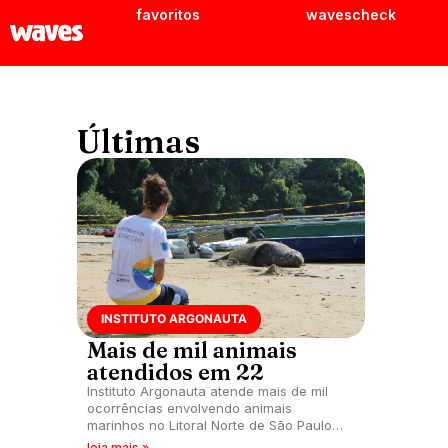
favoritos
wavescheck
Últimas
INSTITUTO ARGONAUTA
Mais de mil animais
atendidos em 22
Instituto Argonauta atende mais de mil
ocorrências envolvendo animais
marinhos no Litoral Norte de São Paulo
em 2022.
leia mais »