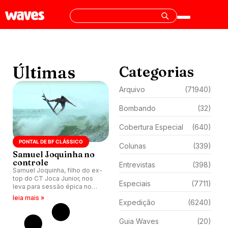
Últimas
Categorias
Arquivo
(71940)
Bombando
(32)
Cobertura Especial
(640)
PONTAL DE BF CLÁSSICO
Colunas
(339)
Samuel Joquinha no
controle
Entrevistas
(398)
Samuel Joquinha, filho do ex-
top do CT Joca Junior, nos
Especiais
(7711)
leva para sessão épica no
Pontal de Baía Formosa (RN).
leia mais »
Expedição
(6240)
Guia Waves
(20)