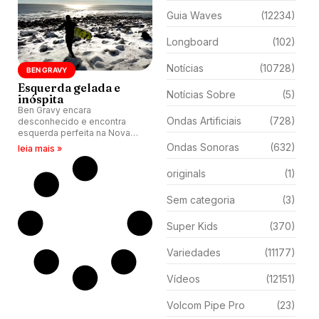
Guia Waves
(12234)
Longboard
(102)
Notícias
(10728)
BEN GRAVY
Esquerda gelada e
Notícias Sobre
(5)
inóspita
Ben Gravy encara
Ondas Artificiais
(728)
desconhecido e encontra
esquerda perfeita na Nova
Escócia. Frio, desafio e
Ondas Sonoras
(632)
leia mais »
aventura fazem parte do jogo.
originals
(1)
Sem categoria
(3)
Super Kids
(370)
Variedades
(11177)
Vídeos
(12151)
Volcom Pipe Pro
(23)