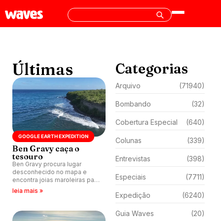
Últimas
Categorias
Arquivo
(71940)
Bombando
(32)
Cobertura Especial
(640)
GOOGLE EARTH EXPEDITION
Colunas
(339)
Ben Gravy caça o
tesouro
Entrevistas
(398)
Ben Gravy procura lugar
desconhecido no mapa e
Especiais
(7711)
encontra joias maroleiras para
direita em praia tropical.
leia mais »
Expedição
(6240)
Guia Waves
(20)