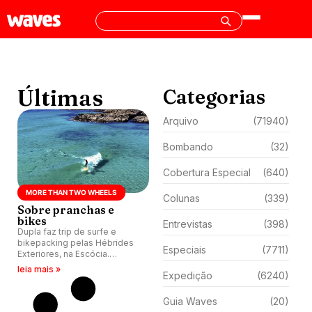
Últimas
Categorias
Arquivo
(71940)
Bombando
(32)
Cobertura Especial
(640)
MORE THAN TWO WHEELS
Colunas
(339)
Sobre pranchas e
bikes
Entrevistas
(398)
Dupla faz trip de surfe e
bikepacking pelas Hébrides
Especiais
(7711)
Exteriores, na Escócia.
Viagem desafia, surpreende e
leia mais »
Expedição
(6240)
convida para refletir.
Guia Waves
(20)