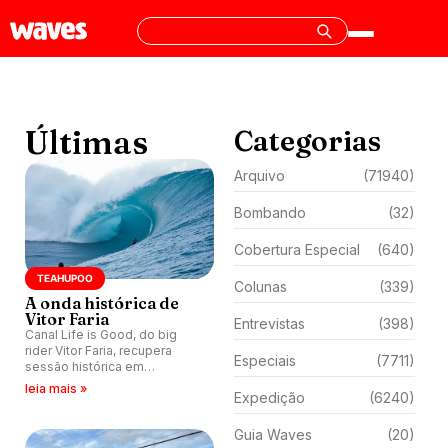
Últimas
Categorias
Arquivo
(71940)
Bombando
(32)
Cobertura Especial
(640)
TEAHUPOO
Colunas
(339)
A onda histórica de
Vitor Faria
Entrevistas
(398)
Canal Life is Good, do big
rider Vitor Faria, recupera
Especiais
(7711)
sessão histórica em
Teahupoo, Taiti, em 2011, num
leia mais »
Expedição
(6240)
mar Red Code.
Guia Waves
(20)