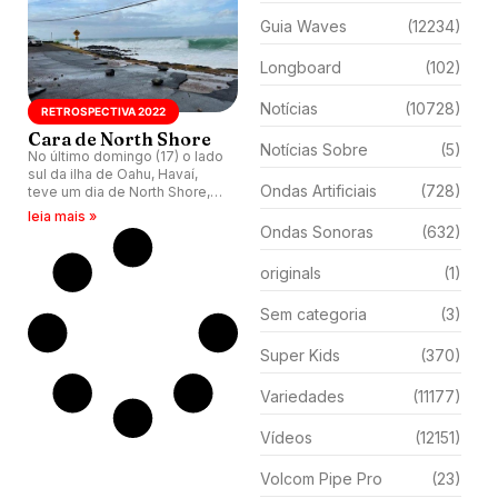
Guia Waves
(12234)
Longboard
(102)
Notícias
(10728)
RETROSPECTIVA 2022
Cara de North Shore
Notícias Sobre
(5)
No último domingo (17) o lado
sul da ilha de Oahu, Havaí,
Ondas Artificiais
(728)
teve um dia de North Shore,
com altas esquerdas
leia mais »
quebrando na última bancada
Ondas Sonoras
(632)
da praia de Waikiki.
originals
(1)
Sem categoria
(3)
Super Kids
(370)
Variedades
(11177)
Vídeos
(12151)
Volcom Pipe Pro
(23)