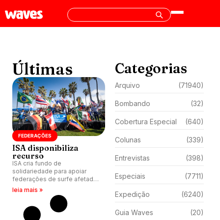
Últimas
Categorias
Arquivo
(71940)
Bombando
(32)
Cobertura Especial
(640)
FEDERAÇÕES
Colunas
(339)
ISA disponibiliza
recurso
Entrevistas
(398)
ISA cria fundo de
solidariedade para apoiar
Especiais
(7711)
federações de surfe afetadas
pela pandemia de Covid-19.
leia mais »
Expedição
(6240)
Guia Waves
(20)