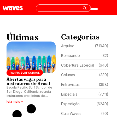
Últimas
Categorias
Arquivo
(71940)
Bombando
(32)
Cobertura Especial
(640)
PACIFIC SURF SCHOOL
Colunas
(339)
Abertas vagas para
instrutores do Brasil
Entrevistas
(398)
Escola Pacific Surf School, de
San Diego, Califórnia, recruta
Especiais
(7711)
instrutores brasileiros de
surfe com objetivo de
leia mais »
Expedição
(6240)
oferecer conceitos da nação
que mais coleciona títulos
internacionais na atualidade.
Guia Waves
(20)