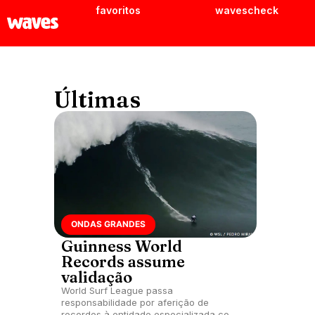
favoritos
wavescheck
Últimas
ONDAS GRANDES
Guinness World
Records assume
validação
World Surf League passa
responsabilidade por aferição de
recordes à entidade especializada com o