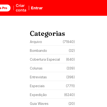
Criar
Entrar
a Pro
conta
Categorias
Arquivo
(71940)
Bombando
(32)
Cobertura Especial
(640)
Colunas
(339)
Entrevistas
(398)
Especiais
(7711)
Expedição
(6240)
Guia Waves
(20)