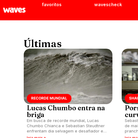
favoritos
wavescheck
Últimas
RECORDE MUNDIAL
SHA
Lucas Chumbo entra na
Por
briga
cur
Em busca de recorde mundial, Lucas
Sebast
Chumbo Chianca e Sebastian Steudtner
de mai
enfrentam dia selvagem e desafiador em
pranch
Nazaré, Portugal.
Porsch
leia mais »
leia ma