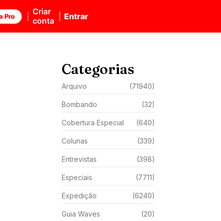
Criar
Entrar
a Pro
conta
Categorias
Arquivo
(71940)
Bombando
(32)
Cobertura Especial
(640)
Colunas
(339)
Entrevistas
(398)
Especiais
(7711)
Expedição
(6240)
Guia Waves
(20)