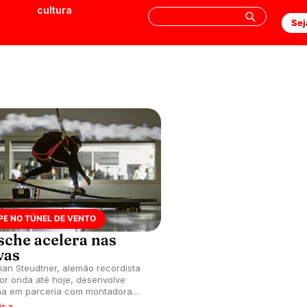
cultura
Sej
PE NO TÚNEL DE VENTO
sche acelera nas
vas
ian Steudtner, alemão recordista
or onda até hoje, desenvolve
a em parceria com montadora
e.
is »