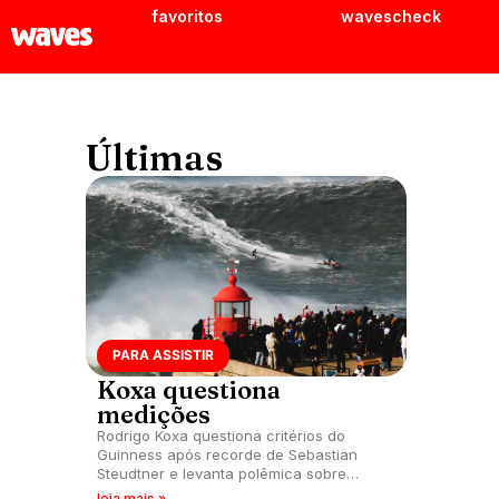
favoritos
wavescheck
Últimas
PARA ASSISTIR
Koxa questiona
medições
Rodrigo Koxa questiona critérios do
Guinness após recorde de Sebastian
Steudtner e levanta polêmica sobre
medição de ondas gigantes e
leia mais »