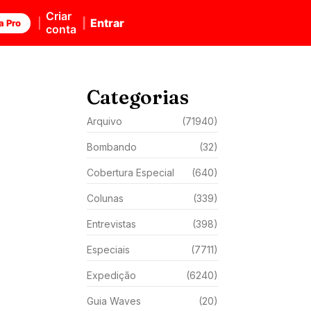
Criar
Entrar
a Pro
conta
Categorias
Arquivo
(71940)
Bombando
(32)
Cobertura Especial
(640)
Colunas
(339)
Entrevistas
(398)
Especiais
(7711)
Expedição
(6240)
Guia Waves
(20)