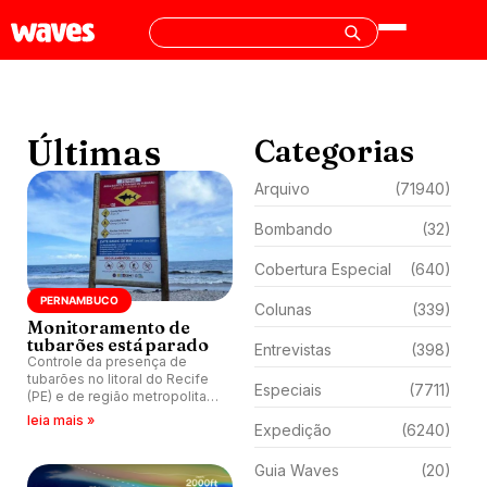
Últimas
Categorias
Arquivo
(71940)
Bombando
(32)
Cobertura Especial
(640)
PERNAMBUCO
Colunas
(339)
Monitoramento de
tubarões está parado
Entrevistas
(398)
Controle da presença de
tubarões no litoral do Recife
Especiais
(7711)
(PE) e de região metropolitana
da capital pernambucana está
leia mais »
Expedição
(6240)
interrompido há mais de uma
década.
Guia Waves
(20)