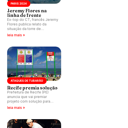
PARIS 2024
Jeremy Flores na
linha de frente
Ex-top do CT, francês Jeremy
Flores publica relato da
situação da torre de
julgamento dos Jogos
leia mais »
Olímpicos 2024 em
Teahupoo, Taiti.
ATAQUES DE TUBARÃO
Recife premia solução
Prefeitura de Recife (PE)
anuncia que vai premiar
projeto com solução para
ataques de tubarões na
leia mais »
região.