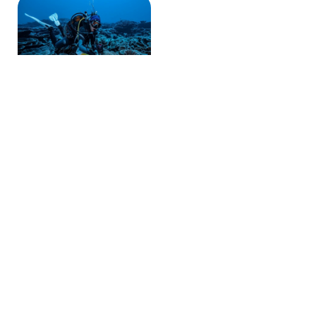
CORAL RARO
Descoberto recife no
Taiti
Trabalho da United Nations
Educational revela recife de
coral raro no Taiti.
leia mais »
SALVE MARACAÍPE
Ian Gouveia pela
preservação
Ian Gouveia promove