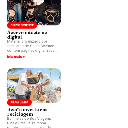
CHICO SCIENCE
Acervo intacto no
digital
Material organizado por
familiares de Chico Science
contém páginas digitalizadas
de cadernos com escritos do
leia mais »
cantor e compositor.
PRAIA LIMPA
Recife investe em
reciclagem
Banhistas de Boa Viagem,
Pina e Brasília Teimosa
recebem duas sacolas de