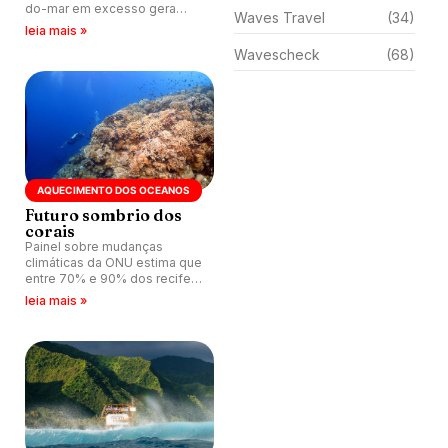
do-mar em excesso gera
Waves Travel
(34)
alerta para colapso dos
leia mais »
recifes de coral na Baía de
Wavescheck
(68)
Honaunau, Havaí.
AQUECIMENTO DOS OCEANOS
Futuro sombrio dos
corais
Painel sobre mudanças
climáticas da ONU estima que
entre 70% e 90% dos recifes
de corais podem morrer com
leia mais »
aquecimento dos oceanos.