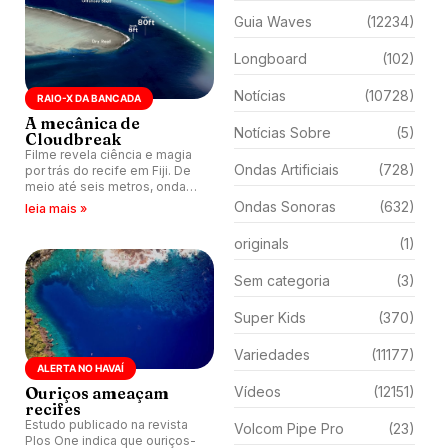
Guia Waves
(12234)
Longboard
(102)
Notícias
(10728)
RAIO-X DA BANCADA
A mecânica de
Notícias Sobre
(5)
Cloudbreak
Filme revela ciência e magia
Ondas Artificiais
(728)
por trás do recife em Fiji. De
meio até seis metros, onda
nunca deixa de fascinar.
Ondas Sonoras
(632)
leia mais »
originals
(1)
Sem categoria
(3)
Super Kids
(370)
Variedades
(11177)
ALERTA NO HAVAÍ
Ouriços ameaçam
Vídeos
(12151)
recifes
Estudo publicado na revista
Volcom Pipe Pro
(23)
Plos One indica que ouriços-