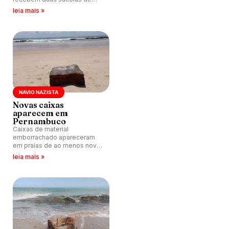
papel para separar os
leia mais »
resíduos recicláveis dos não
recicláveis, além de copos e
canudos.
NAVIO NAZISTA
Novas caixas
aparecem em
Pernambuco
Caixas de material
emborrachado apareceram
em praias de ao menos nove
cidades desde início de
leia mais »
novembro no litoral de
Pernambuco.