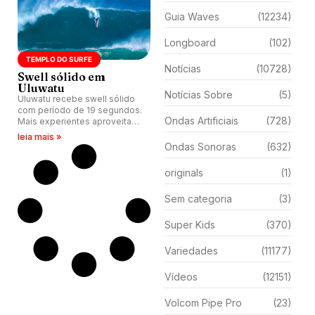
Guia Waves
(12234)
Longboard
(102)
TEMPLO DO SURFE
Notícias
(10728)
Swell sólido em
Uluwatu
Notícias Sobre
(5)
Uluwatu recebe swell sólido
com período de 19 segundos.
Ondas Artificiais
(728)
Mais experientes aproveitam
tubos profundos e paredes
leia mais »
intermináveis. Pico balinês
Ondas Sonoras
(632)
confirma status de templo do
surfe mundial.
originals
(1)
Sem categoria
(3)
Super Kids
(370)
Variedades
(11177)
Vídeos
(12151)
Volcom Pipe Pro
(23)