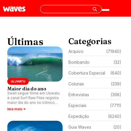
Últimas
Categorias
Arquivo
(71940)
Bombando
(32)
Cobertura Especial
(640)
ULUWATU
Colunas
(339)
Maior dia do ano
Swell segue firme em Uluwatu
Entrevistas
(398)
e canal Surf Raw Files registra
maior dia do ano no icônico
Especiais
(7711)
pico de Bali, Indonésia.
leia mais »
Expedição
(6240)
Guia Waves
(20)