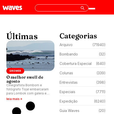
Últimas
Categorias
Arquivo
(71940)
Bombando
(32)
Cobertura Especial
(640)
GROWER
Colunas
(339)
O melhor swell de
agosto
Entrevistas
(398)
Cinegrafista Bombom e
fotógrafo Tojal embarcaram
Especiais
(7711)
para Lombok com galera e
registram cinco dias de altas
leia mais »
Expedição
(6240)
ondas em Desert Point,
Indonésia.
Guia Waves
(20)