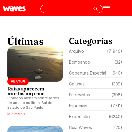
Últimas
Categorias
Arquivo
(71940)
Bombando
(32)
Cobertura Especial
(640)
VILA TUPI
Colunas
(339)
Raias aparecem
mortas na praia
Entrevistas
(398)
Biólogos alertam sobre redes
de arrasto no litoral Sul do
Especiais
(7711)
Estado de São Paulo.
leia mais »
Expedição
(6240)
Guia Waves
(20)