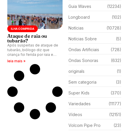
Guia Waves
(12234)
Longboard
(102)
Notícias
(10728)
ILHA COMPRIDA
Ataque de raia ou
Notícias Sobre
(5)
tubarão?
Após suspeitas de ataque de
Ondas Artificiais
(728)
tubarão, biólogo diz que
criança foi ferida por raia em
Ilha Comprida (SP).
Ondas Sonoras
(632)
leia mais »
originals
(1)
Sem categoria
(3)
Super Kids
(370)
Variedades
(11177)
Vídeos
(12151)
Volcom Pipe Pro
(23)