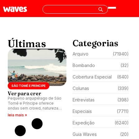
Últimas
Categorias
Arquivo
(71940)
Bombando
(32)
Cobertura Especial
(640)
SÃO TOMÉ E PRÍNCIPE
Colunas
(339)
Ver para crer
Pequeno arquipélago de São
Entrevistas
(398)
Tomé e Príncipe oferece
ondas sem crowd, natureza
Especiais
(7711)
intocada e muitas
leia mais »
possibilidades de
Expedição
(6240)
descobertas.
Guia Waves
(20)