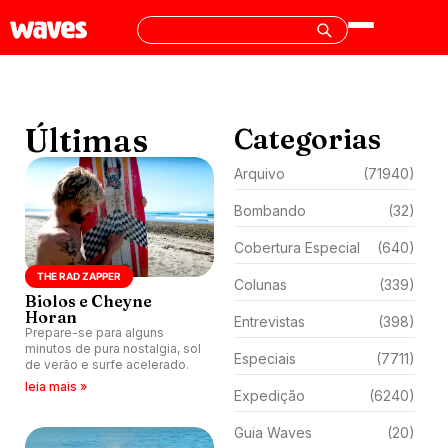
Últimas
Categorias
Arquivo
(71940)
Bombando
(32)
Cobertura Especial
(640)
THE RAD ZAPPER
Colunas
(339)
Biolos e Cheyne
Horan
Entrevistas
(398)
Prepare-se para alguns
minutos de pura nostalgia, sol
Especiais
(7711)
de verão e surfe acelerado.
leia mais »
Expedição
(6240)
Guia Waves
(20)