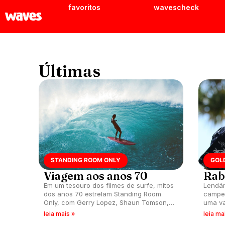
favoritos
wavescheck
Últimas
STANDING ROOM ONLY
GOL
Viagem aos anos 70
Rab
Em um tesouro dos filmes de surfe, mitos
Lendár
dos anos 70 estrelam Standing Room
campeã
Only, com Gerry Lopez, Shaun Tomson,
uma v
Mark Richards e outros monstros
de Que
leia mais »
leia ma
sagrados.