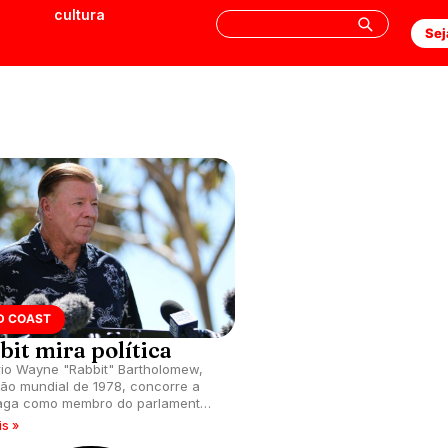
cultura
Sej
D COAST
bit mira política
io Wayne "Rabbit" Bartholomew,
o mundial de 1978, concorre a
aga como membro do parlamento
ensland, Austrália.
is »