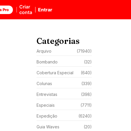
Criar
Entrar
a Pro
conta
Categorias
Arquivo
(71940)
Bombando
(32)
Cobertura Especial
(640)
Colunas
(339)
Entrevistas
(398)
Especiais
(7711)
Expedição
(6240)
Guia Waves
(20)