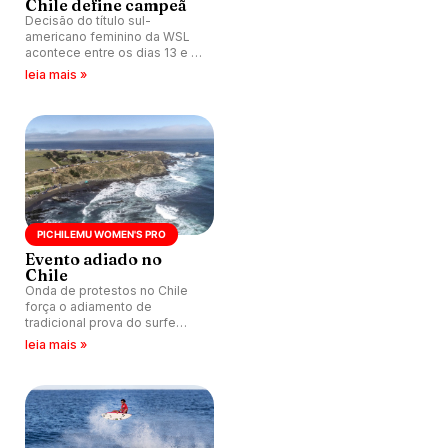
Chile define campeã
Decisão do título sul-
americano feminino da WSL
acontece entre os dias 13 e 15
de dezembro em Punta de
leia mais »
Lobos, Chile.
PICHILEMU WOMEN'S PRO
Evento adiado no
Chile
Onda de protestos no Chile
força o adiamento de
tradicional prova do surfe
feminino em Punta de Lobos.
leia mais »