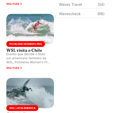
americano profissional da
leia mais »
Waves Travel
(34)
WSL.
Wavescheck
(68)
PICHILEMU WOMEN'S PRO
WSL visita o Chile
Evento que decide o título
sul-americano feminino da
WSL, Pichilemu Women's Pro
começa nesta sexta-feira (13)
leia mais »
em Punta de Lobos, sul do
Chile.
WSL LATIN AMERICA