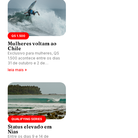
QS 1.500
Mulheres voltam ao
Chile
Exclusivo para mulheres, QS
1.500 acontece entre os dias
31 de outubro e 2 de
novembro em Punta de
leia mais »
Lobos, Chile.
QUALIFYING SERIES
Status elevado em
Nias
Entre os dias 9 e 14 de