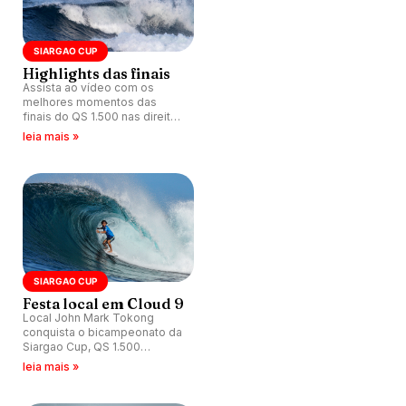
SIARGAO CUP
Highlights das finais
Assista ao vídeo com os
melhores momentos das
finais do QS 1.500 nas direitas
clássicas de Cloud 9,
leia mais »
Filipinas.
SIARGAO CUP
Festa local em Cloud 9
Local John Mark Tokong
conquista o bicampeonato da
Siargao Cup, QS 1.500
realizado nas direitas
leia mais »
tubulares de Cloud 9,
Filipinas.