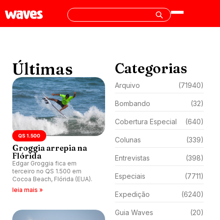
Últimas
Categorias
Arquivo
(71940)
Bombando
(32)
Cobertura Especial
(640)
QS 1.500
Colunas
(339)
Groggia arrepia na
Flórida
Entrevistas
(398)
Edgar Groggia fica em
terceiro no QS 1.500 em
Especiais
(7711)
Cocoa Beach, Flórida (EUA).
leia mais »
Expedição
(6240)
Guia Waves
(20)