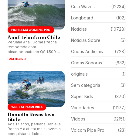
Guia Waves
(12234)
Longboard
(102)
Notícias
(10728)
PICHILEMU WOMEN'S PRO
Anali triunfa no Chile
Notícias Sobre
(5)
Peruana Anali Gomez fecha
temporada com
Ondas Artificiais
(728)
bicampeonato no QS 1.500 de
Punta de Lobos, Chile.
leia mais »
Ondas Sonoras
(632)
originals
(1)
Sem categoria
(3)
Super Kids
(370)
WSL LATIN AMERICA
Variedades
(11177)
Daniella Rosas leva
título
Vídeos
(12151)
Aos 17 anos, peruana Daniella
Rosas é a atleta mais jovem a
Volcom Pipe Pro
(23)
conquistar o título sul-