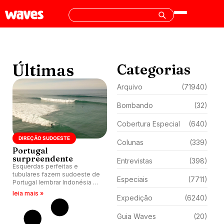
Últimas
Categorias
Arquivo
(71940)
Bombando
(32)
Cobertura Especial
(640)
DIREÇÃO SUDOESTE
Colunas
(339)
Portugal
surpreendente
Entrevistas
(398)
Esquerdas perfeitas e
tubulares fazem sudoeste de
Especiais
(7711)
Portugal lembrar Indonésia e
locais aproveitam.
leia mais »
Expedição
(6240)
Guia Waves
(20)