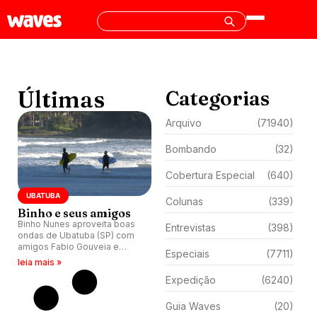
Últimas
Categorias
Arquivo
(71940)
Bombando
(32)
Cobertura Especial
(640)
UBATUBA
Colunas
(339)
Binho e seus amigos
Binho Nunes aproveita boas
Entrevistas
(398)
ondas de Ubatuba (SP) com
amigos Fabio Gouveia e
Especiais
(7711)
Juliana dos Santos.
leia mais »
Expedição
(6240)
Guia Waves
(20)