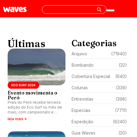
Últimas
Categorias
Arquivo
(71940)
Bombando
(32)
Cobertura Especial
(640)
ECO SURF 2024
Colunas
(339)
Evento movimenta o
Peró
Entrevistas
(398)
Praia do Peró recebe terceira
edição do Eco Surf no mês de
Especiais
(7711)
maio, com campeonato e
ações ambientais em Cabo
leia mais »
Expedição
(6240)
Frio (RJ).
Guia Waves
(20)