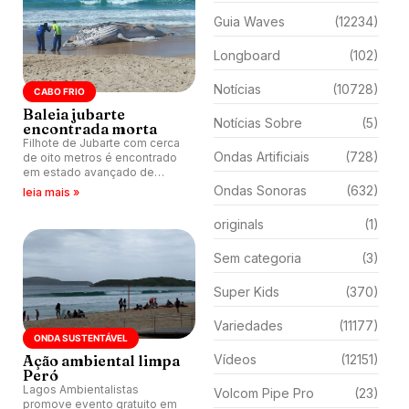
Guia Waves
(12234)
Longboard
(102)
Notícias
(10728)
CABO FRIO
Baleia jubarte
Notícias Sobre
(5)
encontrada morta
Filhote de Jubarte com cerca
Ondas Artificiais
(728)
de oito metros é encontrado
em estado avançado de
decomposição na Praia do
Ondas Sonoras
(632)
leia mais »
Peró, Cabo Frio (RJ).
originals
(1)
Sem categoria
(3)
Super Kids
(370)
Variedades
(11177)
ONDA SUSTENTÁVEL
Ação ambiental limpa
Vídeos
(12151)
Peró
Lagos Ambientalistas
Volcom Pipe Pro
(23)
promove evento gratuito em