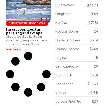
Guia Waves
(12234)
Longboard
(102)
Notícias
(10728)
CIRCUITO ITANHAENSE CYZAR
Inscrições abertas
Notícias Sobre
(5)
para segunda etapa
Circuito local de Itanhaém
Ondas Artificiais
(728)
abre inscrições para segunda
etapa na praia do Gaivota
(SP).
Ondas Sonoras
(632)
leia mais »
originals
(1)
Sem categoria
(3)
Super Kids
(370)
Variedades
(11177)
Vídeos
(12151)
Volcom Pipe Pro
(23)