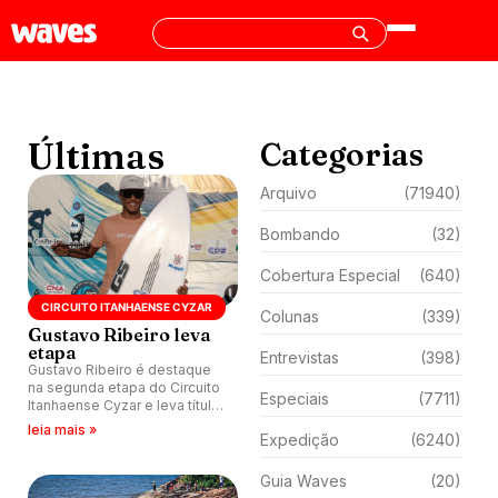
Últimas
Categorias
Arquivo
(71940)
Bombando
(32)
Cobertura Especial
(640)
CIRCUITO ITANHAENSE CYZAR
Colunas
(339)
Gustavo Ribeiro leva
etapa
Entrevistas
(398)
Gustavo Ribeiro é destaque
na segunda etapa do Circuito
Especiais
(7711)
Itanhaense Cyzar e leva título
da Open na Praia do Gaivota,
leia mais »
Expedição
(6240)
em Itanhaém (SP).
Guia Waves
(20)