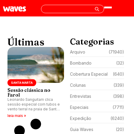
Últimas
Categorias
Arquivo
(71940)
Bombando
(32)
Cobertura Especial
(640)
SANTA MARTA
Colunas
(339)
Sessão clássica no
Farol
Entrevistas
(398)
Leonardo Sanguitam clica
sessão especial com tubos e
Especiais
(7711)
vento terral na praia de Santa
Marta, em Laguna (SC).
leia mais »
Expedição
(6240)
Guia Waves
(20)