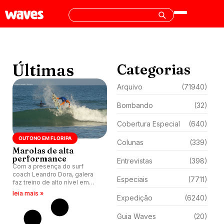
Últimas
Categorias
Arquivo
(71940)
Bombando
(32)
Cobertura Especial
(640)
OUTONO EM FLORIPA
Colunas
(339)
Marolas de alta
performance
Entrevistas
(398)
Com a presença do surf
coach Leandro Dora, galera
Especiais
(7711)
faz treino de alto nível em
Floripa (SC), com filmagem de
leia mais »
Expedição
(6240)
Douglas Cominski.
Guia Waves
(20)