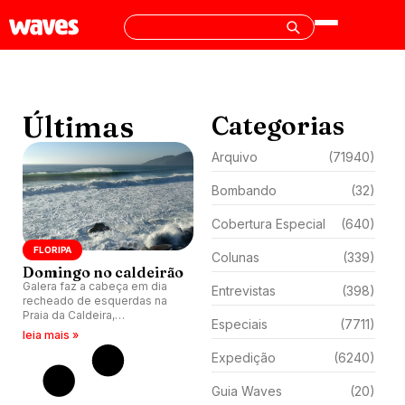
Últimas
Categorias
Arquivo
(71940)
Bombando
(32)
Cobertura Especial
(640)
FLORIPA
Colunas
(339)
Domingo no caldeirão
Galera faz a cabeça em dia
Entrevistas
(398)
recheado de esquerdas na
Praia da Caldeira,
Especiais
(7711)
Florianópolis (SC).
leia mais »
Expedição
(6240)
Guia Waves
(20)