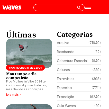
Últimas
Categorias
Arquivo
(71940)
Bombando
(32)
Cobertura Especial
(640)
FICO MOLHES IN VIBE 2024
Colunas
(339)
Mau tempo adia
competição
Entrevistas
(398)
Fico Molhes in Vibe 2024 tem
início com algumas baterias,
Especiais
(7711)
mas devido às condições
climáticas desfavoráveis na
leia mais »
Expedição
(6240)
Praia do Atalaia, Itajaí (SC),
evento é adiado para este
sábado (13).
Guia Waves
(20)