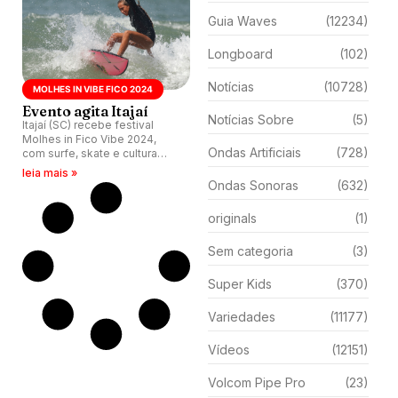
Guia Waves
(12234)
Longboard
(102)
Notícias
(10728)
MOLHES IN VIBE FICO 2024
Evento agita Itajaí
Notícias Sobre
(5)
Itajaí (SC) recebe festival
Molhes in Fico Vibe 2024,
Ondas Artificiais
(728)
com surfe, skate e cultura
com ações de
leia mais »
sustentabilidade e inclusão
Ondas Sonoras
(632)
social.
originals
(1)
Sem categoria
(3)
Super Kids
(370)
Variedades
(11177)
Vídeos
(12151)
Volcom Pipe Pro
(23)