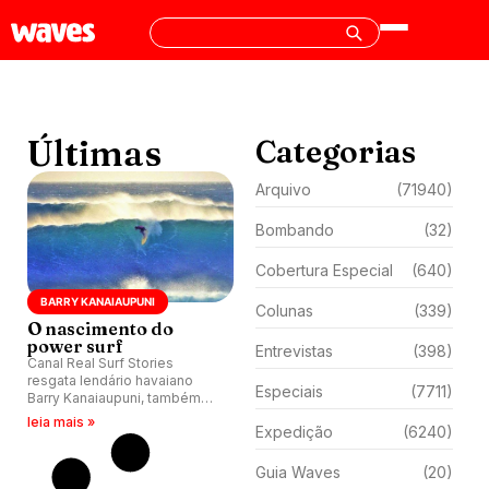
Últimas
Categorias
Arquivo
(71940)
Bombando
(32)
Cobertura Especial
(640)
BARRY KANAIAUPUNI
Colunas
(339)
O nascimento do
power surf
Entrevistas
(398)
Canal Real Surf Stories
resgata lendário havaiano
Especiais
(7711)
Barry Kanaiaupuni, também
conhecido simplesmente
leia mais »
Expedição
(6240)
como BK, ícone dos anos 70
quando assunto é power surf.
Guia Waves
(20)