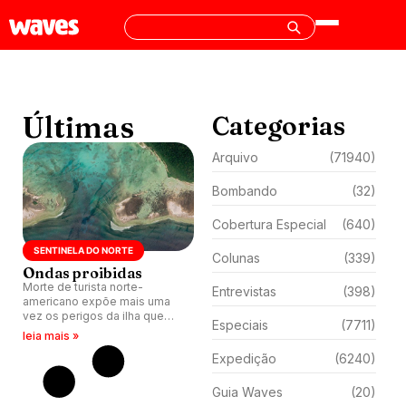
Últimas
Categorias
Arquivo
(71940)
Bombando
(32)
Cobertura Especial
(640)
SENTINELA DO NORTE
Colunas
(339)
Ondas proibidas
Morte de turista norte-
Entrevistas
(398)
americano expõe mais uma
vez os perigos da ilha que
Especiais
(7711)
possui altas ondas no
leia mais »
arquipélago de Andaman,
Expedição
(6240)
Índia.
Guia Waves
(20)