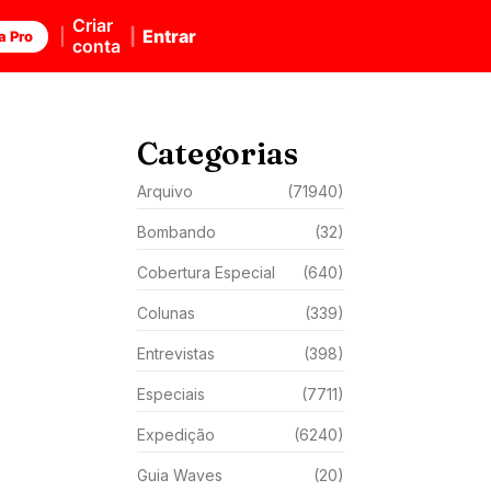
Criar
Entrar
a Pro
conta
Categorias
Arquivo
(71940)
Bombando
(32)
Cobertura Especial
(640)
Colunas
(339)
Entrevistas
(398)
Especiais
(7711)
Expedição
(6240)
Guia Waves
(20)