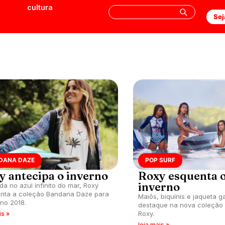
cultura
Sej
DANA DAZE
POP SURF
y antecipa o inverno
Roxy esquenta 
inverno
da no azul infinito do mar, Roxy
nta a coleção Bandana Daze para
Maiôs, biquínis e jaqueta 
rno 2018.
destaque na nova coleção 
Roxy.
is »
leia mais »