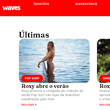
favoritos
wavescheck
Últimas
POP SURF
BAN
Roxy abre o verão
Rox
Roxy anuncia a chegada da coleção de
Inspira
verão Pop Surf nas lojas da Quiksilver
aprese
espalhadas pelo País.
o inve
leia mais »
leia ma