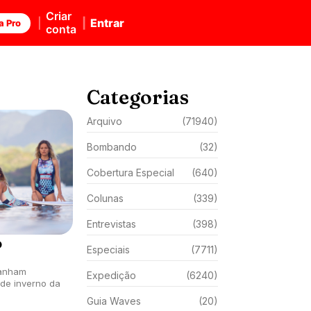
Criar
Entrar
a Pro
conta
Categorias
Arquivo
(71940)
Bombando
(32)
Cobertura Especial
(640)
Colunas
(339)
Entrevistas
(398)
o
Especiais
(7711)
ganham
Expedição
(6240)
de inverno da
Guia Waves
(20)