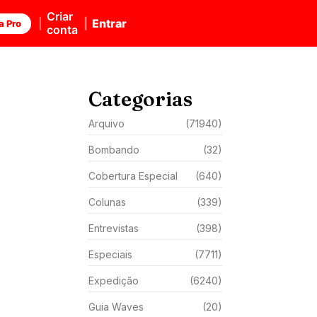
Criar
Entrar
a Pro
conta
Categorias
Arquivo
(71940)
Bombando
(32)
Cobertura Especial
(640)
Colunas
(339)
Entrevistas
(398)
Especiais
(7711)
Expedição
(6240)
Guia Waves
(20)