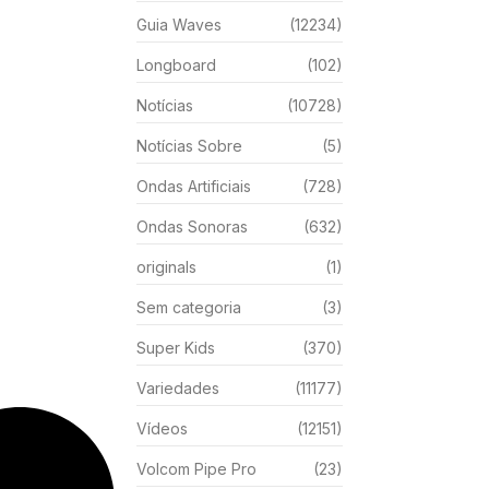
Guia Waves
(12234)
Longboard
(102)
Notícias
(10728)
Notícias Sobre
(5)
Ondas Artificiais
(728)
Ondas Sonoras
(632)
originals
(1)
Sem categoria
(3)
Super Kids
(370)
Variedades
(11177)
Vídeos
(12151)
Volcom Pipe Pro
(23)