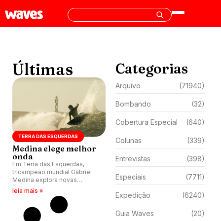
Últimas
Categorias
Arquivo
(71940)
Bombando
(32)
Cobertura Especial
(640)
TERRA DAS ESQUERDAS
Colunas
(339)
Medina elege melhor
onda
Entrevistas
(398)
Em Terra das Esquerdas,
tricampeão mundial Gabriel
Especiais
(7711)
Medina explora novas
culturas e se reconecta com
leia mais »
Expedição
(6240)
essência do surfe.
Guia Waves
(20)