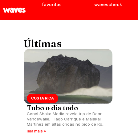
favoritos
wavescheck
Últimas
COSTA RICA
Tubo o dia todo
Canal Shaka Media revela trip de Dean
Vandewalle, Tiago Carrique e Malakai
Martinez em altas ondas no pico de Roca
Bruja, Costa Rica.
leia mais »