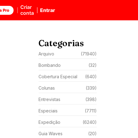
Criar
Entrar
a Pro
conta
Categorias
Arquivo
(71940)
Bombando
(32)
Cobertura Especial
(640)
Colunas
(339)
Entrevistas
(398)
Especiais
(7711)
Expedição
(6240)
Guia Waves
(20)