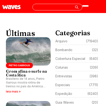
Últimas
Categorias
Arquivo
(71940)
Bombando
(32)
Cobertura Especial
(640)
PIETRO GARROUX
Colunas
(339)
Grom afina o surfe na
Costa Rica
Entrevistas
(398)
Brasileiro de 14 anos, Pietro
Garroux mostra rotina de
Especiais
(7711)
treinos no país da América
Central.
leia mais »
Expedição
(6240)
Guia Waves
(20)