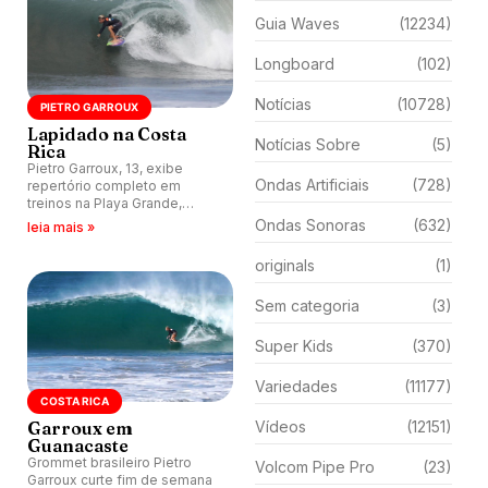
Guia Waves
(12234)
Longboard
(102)
Notícias
(10728)
PIETRO GARROUX
Lapidado na Costa
Notícias Sobre
(5)
Rica
Pietro Garroux, 13, exibe
Ondas Artificiais
(728)
repertório completo em
treinos na Playa Grande,
Costa Rica.
Ondas Sonoras
(632)
leia mais »
originals
(1)
Sem categoria
(3)
Super Kids
(370)
Variedades
(11177)
COSTA RICA
Garroux em
Vídeos
(12151)
Guanacaste
Grommet brasileiro Pietro
Volcom Pipe Pro
(23)
Garroux curte fim de semana