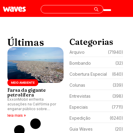
Últimas
Categorias
Arquivo
(71940)
Bombando
(32)
Cobertura Especial
(640)
MEIO AMBIENTE
Colunas
(339)
Farsa da gigante
petrolífera
Entrevistas
(398)
ExxonMobil enfrenta
acusações na Califórnia por
Especiais
(7711)
enganar público sobre
reciclagem de plásticos
leia mais »
Expedição
(6240)
descartáveis, promover
métodos ineficazes e
mascarar impactos
Guia Waves
(20)
ambientais.