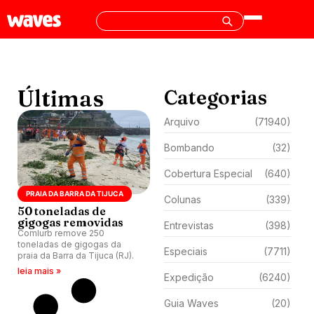
Últimas
Categorias
Arquivo
(71940)
Bombando
(32)
Cobertura Especial
(640)
PRAIA DA BARRA DA TIJUCA
Colunas
(339)
50 toneladas de
gigogas removidas
Entrevistas
(398)
Comlurb remove 250
toneladas de gigogas da
Especiais
(7711)
praia da Barra da Tijuca (RJ).
leia mais »
Expedição
(6240)
Guia Waves
(20)