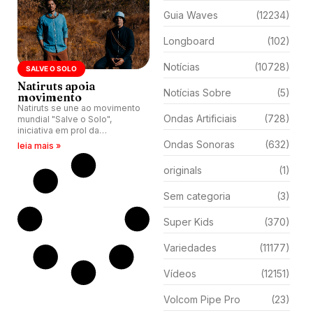
Guia Waves
(12234)
Longboard
(102)
Notícias
(10728)
SALVE O SOLO
Natiruts apoia
Notícias Sobre
(5)
movimento
Natiruts se une ao movimento
Ondas Artificiais
(728)
mundial "Salve o Solo",
iniciativa em prol da
revitalização das terras e
Ondas Sonoras
(632)
leia mais »
ecologia.
originals
(1)
Sem categoria
(3)
Super Kids
(370)
Variedades
(11177)
Vídeos
(12151)
Volcom Pipe Pro
(23)