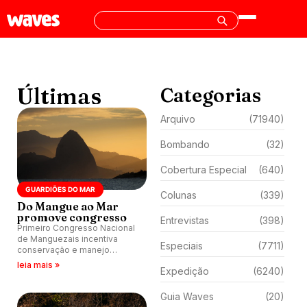
Últimas
Categorias
Arquivo
(71940)
Bombando
(32)
Cobertura Especial
(640)
GUARDIÕES DO MAR
Colunas
(339)
Do Mangue ao Mar
promove congresso
Entrevistas
(398)
Primeiro Congresso Nacional
de Manguezais incentiva
Especiais
(7711)
conservação e manejo
sustentável do ecossistema
leia mais »
Expedição
(6240)
em Niterói (RJ).
Guia Waves
(20)