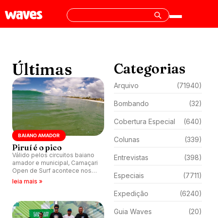
Últimas
Categorias
Arquivo
(71940)
Bombando
(32)
Cobertura Especial
(640)
BAIANO AMADOR
Colunas
(339)
Piruí é o pico
Válido pelos circuitos baiano
Entrevistas
(398)
amador e municipal, Camaçari
Open de Surf acontece nos
Especiais
(7711)
dias 23 e 24 de novembro na
leia mais »
praia do Piruí, Arembepe (BA).
Expedição
(6240)
Guia Waves
(20)