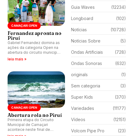
Guia Waves
(12234)
Longboard
(102)
CAMAÇARI OPEN
Notícias
(10728)
Fernandez apronta no
Piruí
Notícias Sobre
(5)
Gabriel Fernandez domina as
ações da categoria Open na
Ondas Artificiais
(728)
abertura do circuito municipal
de Camaçari (BA).
leia mais »
Ondas Sonoras
(632)
originals
(1)
Sem categoria
(3)
Super Kids
(370)
CAMAÇARI OPEN
Variedades
(11177)
Abertura rola no Piruí
Vídeos
(12151)
Primeira etapa do Circuito
Municipal de Camaçari
acontece neste final de
Volcom Pipe Pro
(23)
semana (17 e 18) na praia do